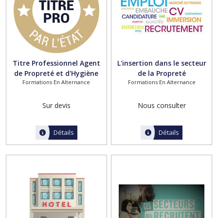
formations
qualifiantes
(8)
Afficher
Titre Professionnel Agent
L'insertion dans le secteur
les
de Propreté et d'Hygiène
de la Propreté
résultats
Formations En Alternance
Formations En Alternance
Sur devis
Nous consulter
Détails
Détails