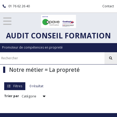
Fermer
01 76 62 26 40
Contact
FILTRES
Tous
AUDIT CONSEIL FORMATION
les
produits
Promoteur de compétences en propreté
Afficher
les
Notre métier = La propreté
résultats
Filtres
0 résultat
Trier par